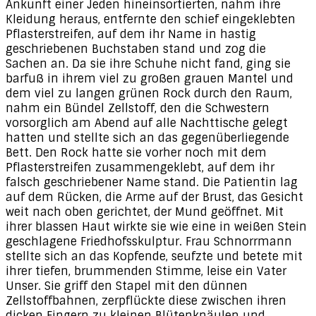
Ankunft einer Jeden hineinsortierten, nahm ihre
Kleidung heraus, entfernte den schief eingeklebten
Pflasterstreifen, auf dem ihr Name in hastig
geschriebenen Buchstaben stand und zog die
Sachen an. Da sie ihre Schuhe nicht fand, ging sie
barfuß in ihrem viel zu großen grauen Mantel und
dem viel zu langen grünen Rock durch den Raum,
nahm ein Bündel Zellstoff, den die Schwestern
vorsorglich am Abend auf alle Nachttische gelegt
hatten und stellte sich an das gegenüberliegende
Bett. Den Rock hatte sie vorher noch mit dem
Pflasterstreifen zusammengeklebt, auf dem ihr
falsch geschriebener Name stand. Die Patientin lag
auf dem Rücken, die Arme auf der Brust, das Gesicht
weit nach oben gerichtet, der Mund geöffnet. Mit
ihrer blassen Haut wirkte sie wie eine in weißen Stein
geschlagene Friedhofsskulptur. Frau Schnorrmann
stellte sich an das Kopfende, seufzte und betete mit
ihrer tiefen, brummenden Stimme, leise ein Vater
Unser. Sie griff den Stapel mit den dünnen
Zellstoffbahnen, zerpflückte diese zwischen ihren
dicken Fingern zu kleinen Blütenknäulen und