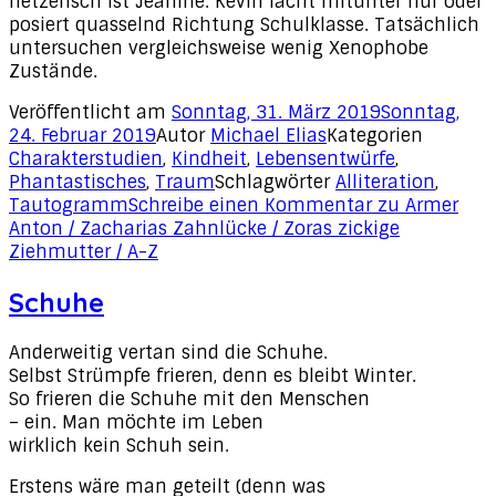
hetzerisch ist Jeanine. Kevin lacht mitunter nur oder
posiert quasselnd Richtung Schulklasse. Tatsächlich
untersuchen vergleichsweise wenig Xenophobe
Zustände.
Veröffentlicht am
Sonntag, 31. März 2019
Sonntag,
24. Februar 2019
Autor
Michael Elias
Kategorien
Charakterstudien
,
Kindheit
,
Lebensentwürfe
,
Phantastisches
,
Traum
Schlagwörter
Alliteration
,
Tautogramm
Schreibe einen Kommentar
zu Armer
Anton / Zacharias Zahnlücke / Zoras zickige
Ziehmutter / A-Z
Schuhe
Anderweitig vertan sind die Schuhe.
Selbst Strümpfe frieren, denn es bleibt Winter.
So frieren die Schuhe mit den Menschen
– ein. Man möchte im Leben
wirklich kein Schuh sein.
Erstens wäre man geteilt (denn was