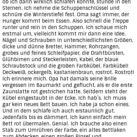
ob ich darin wirklich schlafen könnte, stünde in den
Sternen. Ich nehme die Schuppenschlüssel und
schnüre die Winterstiefel fest. Oma sagt immer, der
Hunger kommt beim Essen. Also schnell die Treppe
runter und rein in den Schuppen. Ich schaue mich
erstmal um, vielleicht kommt mir dann eine Idee.
Nägel und Schrauben in unterschiedlichsten Größen,
dicke und dünne Bretter, Hammer, Rohrzangen,
grobes und feines Schleifpapier, die Drahtbürsten,
Glühbirnen und Steckerleisten, Kabel, der blaue
Schraubstock und die großen Farbkübel. Farbkübel!
Deckweiß, ockergelb, kastanienbraun, rostrot. Rostrot!
Ich erinnere mich. Opa hat damals seine Brille
vergessen im Baumarkt und geflucht, als er die erste
Zaunslatte rot gestrichen hatte. Seitdem steht der
Kübel eingestaubt in der Ecke. Ich hab´s. Ich muss
gar kein neues Bett bauen. Ich habe ja schon eines.
Und in dem schlafe ich auch erstaunlich gut.
Jedenfalls bis es dämmert. Ich kann einfach mein
Bett rot übermalen. Genial. Ich brauche also einen
Stab zum Umrühren der Farbe, ein altes Bettlaken
zum Abdecken, einen großen Pinsel und