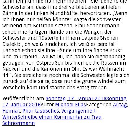
kann ich nun nichts mehr machen.“ Sie lächelte die
Schwester an, dass ihre drei verbliebenen schiefen
Zähne in der linken Mundhälfte, hervortraten. „Wenn
ich Ihnen nur helfen könnte“, sagte die Schwester,
weinend am Bettrand sitzend. Frau Schnorrmann
schob ihre faltigen Hände um die Wangen der
Schwester und flüsterte in ihrem ostpreußischen
Dialekt: „Ich weiß Kindchen. Ich weiß es bereits!“
Danach schob sie ihre Hände um ihre flache Brust
und murmelte. „Weißt Du, ich habe sie eigenhändig
getragen, von Ostpreußen bis hierher, die Russen im
Nacken und die Kanonen im Ohr. Es war Weihnacht
44`“. Sie streichelte nochmal die Schwester, legte sich
zurück auf die Seite, dass nur die grüne Windel zum
Vorschein kam und starrte das Bettgitter an.
Veröffentlicht am
Sonntag, 17. Januar 2016
Sonntag,
17. Januar 2016
Autor
Michael Elias
Kategorien
Alltag
,
Heimat
,
Phantastisches
,
Vergangenheit
,
Winter
Schreibe einen Kommentar
zu Frau
Schnorrmann