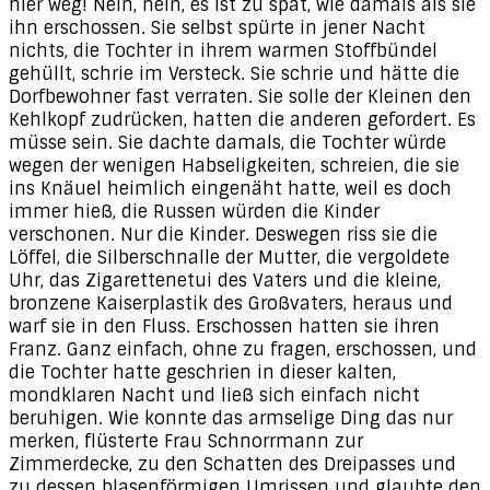
hier weg! Nein, nein, es ist zu spät, wie damals als sie
ihn erschossen. Sie selbst spürte in jener Nacht
nichts, die Tochter in ihrem warmen Stoffbündel
gehüllt, schrie im Versteck. Sie schrie und hätte die
Dorfbewohner fast verraten. Sie solle der Kleinen den
Kehlkopf zudrücken, hatten die anderen gefordert. Es
müsse sein. Sie dachte damals, die Tochter würde
wegen der wenigen Habseligkeiten, schreien, die sie
ins Knäuel heimlich eingenäht hatte, weil es doch
immer hieß, die Russen würden die Kinder
verschonen. Nur die Kinder. Deswegen riss sie die
Löffel, die Silberschnalle der Mutter, die vergoldete
Uhr, das Zigarettenetui des Vaters und die kleine,
bronzene Kaiserplastik des Großvaters, heraus und
warf sie in den Fluss. Erschossen hatten sie ihren
Franz. Ganz einfach, ohne zu fragen, erschossen, und
die Tochter hatte geschrien in dieser kalten,
mondklaren Nacht und ließ sich einfach nicht
beruhigen. Wie konnte das armselige Ding das nur
merken, flüsterte Frau Schnorrmann zur
Zimmerdecke, zu den Schatten des Dreipasses und
zu dessen blasenförmigen Umrissen und glaubte den