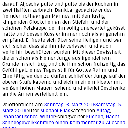
darauf. Aljoscha pulte und pulte bis der Kuchen in
zwei Hälften zerbrach. Dankbar gedachte er des
fremden rothaarigen Mannes, mit den lustig
klingenden Glöckchen an den Stiefeln und der
schönen Pelzkappe, der ihn völlig unerwartet geküsst
hatte und dessen Kuss er immer noch als angenehm
empfand. Er freute sich über seine Heiligen und war
sich sicher, dass sie ihn nie verlassen und auch
weiterhin beschützen würden. Mit dieser Gewissheit,
die er schon als kleiner Junge aus irgendeinem
Grunde in sich trug und die ihm schon frühzeitig das
Gefühl gab, eines Tages still für Gottes Ruhm und
Ehre tätig werden zu dürfen, schlief der Junge auf der
oberen Stufe kauernd und sich in einem Kloster mit
weißen hohen Mauern sehend und allerlei Geschenke
an die Armen verteilend, ein.
Veröffentlicht am
Sonntag, 6. März 2016
Samstag, 5.
März 2016
Autor
Michael Elias
Kategorien
Alltag
,
Phantastisches
,
Winter
Schlagwörter
Kuchen
,
Nacht
,
Schneegewölk
Schreibe einen Kommentar
zu Aljoscha