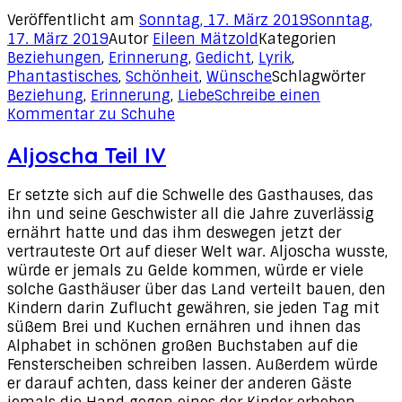
Veröffentlicht am
Sonntag, 17. März 2019
Sonntag,
17. März 2019
Autor
Eileen Mätzold
Kategorien
Beziehungen
,
Erinnerung
,
Gedicht
,
Lyrik
,
Phantastisches
,
Schönheit
,
Wünsche
Schlagwörter
Beziehung
,
Erinnerung
,
Liebe
Schreibe einen
Kommentar
zu Schuhe
Aljoscha Teil IV
Er setzte sich auf die Schwelle des Gasthauses, das
ihn und seine Geschwister all die Jahre zuverlässig
ernährt hatte und das ihm deswegen jetzt der
vertrauteste Ort auf dieser Welt war. Aljoscha wusste,
würde er jemals zu Gelde kommen, würde er viele
solche Gasthäuser über das Land verteilt bauen, den
Kindern darin Zuflucht gewähren, sie jeden Tag mit
süßem Brei und Kuchen ernähren und ihnen das
Alphabet in schönen großen Buchstaben auf die
Fensterscheiben schreiben lassen. Außerdem würde
er darauf achten, dass keiner der anderen Gäste