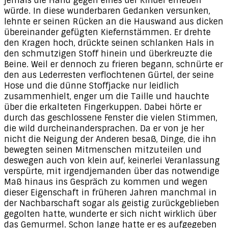
jemals die Hand gegen eines der Kinder erheben
würde. In diese wunderbaren Gedanken versunken,
lehnte er seinen Rücken an die Hauswand aus dicken
übereinander gefügten Kiefernstämmen. Er drehte
den Kragen hoch, drückte seinen schlanken Hals in
den schmutzigen Stoff hinein und überkreuzte die
Beine. Weil er dennoch zu frieren begann, schnürte er
den aus Lederresten verflochtenen Gürtel, der seine
Hose und die dünne Stoffjacke nur leidlich
zusammenhielt, enger um die Taille und hauchte
über die erkalteten Fingerkuppen. Dabei hörte er
durch das geschlossene Fenster die vielen Stimmen,
die wild durcheinandersprachen. Da er von je her
nicht die Neigung der Anderen besaß, Dinge, die ihn
bewegten seinen Mitmenschen mitzuteilen und
deswegen auch von klein auf, keinerlei Veranlassung
verspürte, mit irgendjemanden über das notwendige
Maß hinaus ins Gespräch zu kommen und wegen
dieser Eigenschaft in früheren Jahren manchmal in
der Nachbarschaft sogar als geistig zurückgeblieben
gegolten hatte, wunderte er sich nicht wirklich über
das Gemurmel. Schon lange hatte er es aufgegeben