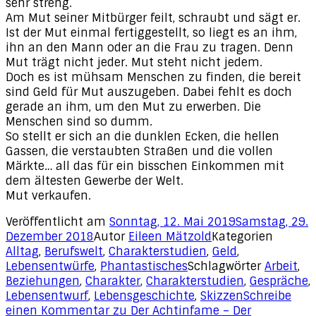
sehr streng.
Am Mut seiner Mitbürger feilt, schraubt und sägt er.
Ist der Mut einmal fertiggestellt, so liegt es an ihm,
ihn an den Mann oder an die Frau zu tragen. Denn
Mut trägt nicht jeder. Mut steht nicht jedem.
Doch es ist mühsam Menschen zu finden, die bereit
sind Geld für Mut auszugeben. Dabei fehlt es doch
gerade an ihm, um den Mut zu erwerben. Die
Menschen sind so dumm.
So stellt er sich an die dunklen Ecken, die hellen
Gassen, die verstaubten Straßen und die vollen
Märkte… all das für ein bisschen Einkommen mit
dem ältesten Gewerbe der Welt.
Mut verkaufen.
Veröffentlicht am
Sonntag, 12. Mai 2019
Samstag, 29.
Dezember 2018
Autor
Eileen Mätzold
Kategorien
Alltag
,
Berufswelt
,
Charakterstudien
,
Geld
,
Lebensentwürfe
,
Phantastisches
Schlagwörter
Arbeit
,
Beziehungen
,
Charakter
,
Charakterstudien
,
Gespräche
,
Lebensentwurf
,
Lebensgeschichte
,
Skizzen
Schreibe
einen Kommentar
zu Der Achtinfame – Der