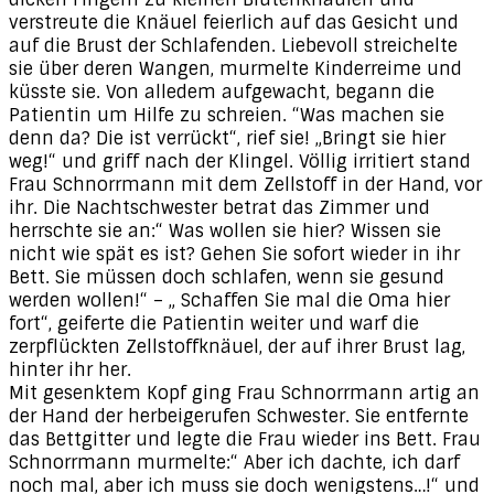
verstreute die Knäuel feierlich auf das Gesicht und
auf die Brust der Schlafenden. Liebevoll streichelte
sie über deren Wangen, murmelte Kinderreime und
küsste sie. Von alledem aufgewacht, begann die
Patientin um Hilfe zu schreien. “Was machen sie
denn da? Die ist verrückt“, rief sie! „Bringt sie hier
weg!“ und griff nach der Klingel. Völlig irritiert stand
Frau Schnorrmann mit dem Zellstoff in der Hand, vor
ihr. Die Nachtschwester betrat das Zimmer und
herrschte sie an:“ Was wollen sie hier? Wissen sie
nicht wie spät es ist? Gehen Sie sofort wieder in ihr
Bett. Sie müssen doch schlafen, wenn sie gesund
werden wollen!“ – „ Schaffen Sie mal die Oma hier
fort“, geiferte die Patientin weiter und warf die
zerpflückten Zellstoffknäuel, der auf ihrer Brust lag,
hinter ihr her.
Mit gesenktem Kopf ging Frau Schnorrmann artig an
der Hand der herbeigerufen Schwester. Sie entfernte
das Bettgitter und legte die Frau wieder ins Bett. Frau
Schnorrmann murmelte:“ Aber ich dachte, ich darf
noch mal, aber ich muss sie doch wenigstens…!“ und