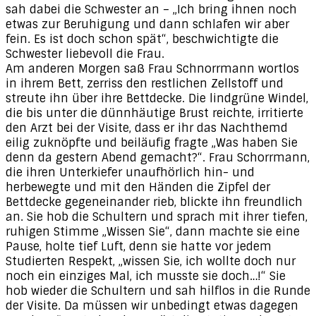
sah dabei die Schwester an – „Ich bring ihnen noch
etwas zur Beruhigung und dann schlafen wir aber
fein. Es ist doch schon spät“, beschwichtigte die
Schwester liebevoll die Frau.
Am anderen Morgen saß Frau Schnorrmann wortlos
in ihrem Bett, zerriss den restlichen Zellstoff und
streute ihn über ihre Bettdecke. Die lindgrüne Windel,
die bis unter die dünnhäutige Brust reichte, irritierte
den Arzt bei der Visite, dass er ihr das Nachthemd
eilig zuknöpfte und beiläufig fragte „Was haben Sie
denn da gestern Abend gemacht?“. Frau Schorrmann,
die ihren Unterkiefer unaufhörlich hin- und
herbewegte und mit den Händen die Zipfel der
Bettdecke gegeneinander rieb, blickte ihn freundlich
an. Sie hob die Schultern und sprach mit ihrer tiefen,
ruhigen Stimme „Wissen Sie“, dann machte sie eine
Pause, holte tief Luft, denn sie hatte vor jedem
Studierten Respekt, „wissen Sie, ich wollte doch nur
noch ein einziges Mal, ich musste sie doch…!“ Sie
hob wieder die Schultern und sah hilflos in die Runde
der Visite. Da müssen wir unbedingt etwas dagegen