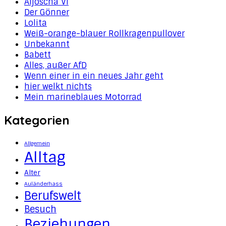
Aljoscha VI
Der Gönner
Lolita
Weiß-orange-blauer Rollkragenpullover
Unbekannt
Babett
Alles, außer AfD
Wenn einer in ein neues Jahr geht
hier welkt nichts
Mein marineblaues Motorrad
Kategorien
Allgemein
Alltag
Alter
Auländerhass
Berufswelt
Besuch
Beziehungen