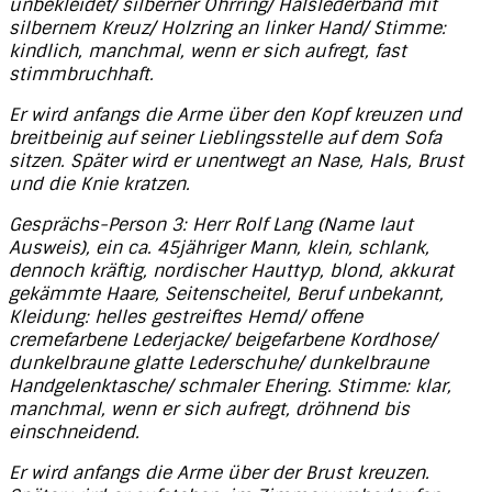
unbekleidet/ silberner Ohrring/ Halslederband mit
silbernem Kreuz/ Holzring an linker Hand/ Stimme:
kindlich, manchmal, wenn er sich aufregt, fast
stimmbruchhaft.
Er wird anfangs die Arme über den Kopf kreuzen und
breitbeinig auf seiner Lieblingsstelle auf dem Sofa
sitzen. Später wird er unentwegt an Nase, Hals, Brust
und die Knie kratzen.
Gesprächs-Person 3: Herr Rolf Lang (Name laut
Ausweis), ein ca. 45jähriger Mann, klein, schlank,
dennoch kräftig, nordischer Hauttyp, blond, akkurat
gekämmte Haare, Seitenscheitel, Beruf unbekannt,
Kleidung: helles gestreiftes Hemd/ offene
cremefarbene Lederjacke/ beigefarbene Kordhose/
dunkelbraune glatte Lederschuhe/ dunkelbraune
Handgelenktasche/ schmaler Ehering. Stimme: klar,
manchmal, wenn er sich aufregt, dröhnend bis
einschneidend.
Er wird anfangs die Arme über der Brust kreuzen.