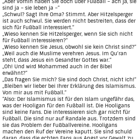
„Aber vorhin haben Sie doch über Fußball – ach ja, sie
sind ja – sie leben ja –“
„Schwul? Sagt Ihre Oma? Stimmt. Aber Hitzelsperger
ist auch schwul. Sie werden nicht bestreiten, dass der
sich für Fußball interessiert.“
„Wieso kennen Sie Hitzelsperger, wenn Sie sich nicht
für Fußball interessieren?“
„Wieso kennen Sie Jesus, obwohl sie kein Christ sind?“
„Weil auch die Muslime verehren Jesus. Im Qu‘ran
steht, dass Jesus ein Gesandter Gottes war.“
„Oh! Und wird Mohammed auch in der Bibel
erwähnt?“
„Das fragen Sie mich? Sie sind doch Christ, nicht ich!“
„Bleiben wir lieber bei Ihrer Erklärung des Islamismus.
Von mir aus mit Fußball.“
“Also: Der Islamismus ist für den Islam ungefähr das,
was der Hooligan für den Fußball ist. Die Hooligans
sind keine Fans. Die interessieren sich gar nicht für
Fußball. Die sind nur auf Randale aus. Trotzdem sind
sie das Problem der Fußballvereine. Hooligans
machen den Ruf der Vereine kaputt. Sie sind schuld
daran, dass die echten Fans aus Angst vor Gewalt zu