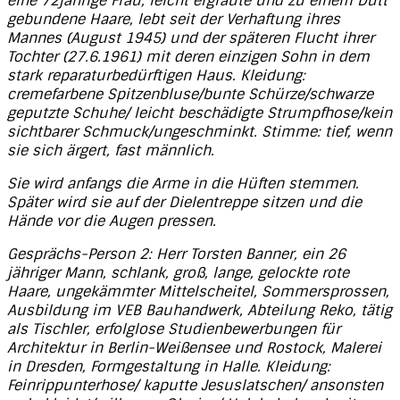
eine 72jährige Frau, leicht ergraute und zu einem Dutt
gebundene Haare, lebt seit der Verhaftung ihres
Mannes (August 1945) und der späteren Flucht ihrer
Tochter (27.6.1961) mit deren einzigen Sohn in dem
stark reparaturbedürftigen Haus. Kleidung:
cremefarbene Spitzenbluse/bunte Schürze/schwarze
geputzte Schuhe/ leicht beschädigte Strumpfhose/kein
sichtbarer Schmuck/ungeschminkt. Stimme: tief, wenn
sie sich ärgert, fast männlich.
Sie wird anfangs die Arme in die Hüften stemmen.
Später wird sie auf der Dielentreppe sitzen und die
Hände vor die Augen pressen.
Gesprächs-Person 2: Herr Torsten Banner, ein 26
jähriger Mann, schlank, groß, lange, gelockte rote
Haare, ungekämmter Mittelscheitel, Sommersprossen,
Ausbildung im VEB Bauhandwerk, Abteilung Reko, tätig
als Tischler, erfolglose Studienbewerbungen für
Architektur in Berlin-Weißensee und Rostock, Malerei
in Dresden, Formgestaltung in Halle. Kleidung:
Feinrippunterhose/ kaputte Jesuslatschen/ ansonsten