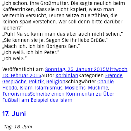
„Ich schon. Ihre Großmutter. Die sagte neulich beim
Kaffeetrinken, dass sie nicht kapiert, wieso man
weiterhin versucht, Leuten Witze zu erzählen, die
keinen Spaß verstehen. Wer soll denn bitte darüber
lachen?“
„Puh! Na so kann man das aber auch nicht sehen.“
„Sie kennen sie ja. Sagen Sie ihr liebe Grüße.“
„Mach ich. Ich bin übrigens Ben.“
„Ich weiß. Ich bin Peter.“
„Ich weiß.“
Veröffentlicht am
Sonntag, 25. Januar 2015
Mittwoch,
18. Februar 2015
Autor
Korbinian
Kategorien
Fremde
,
Gespräche
,
Politik
,
Religion
Schlagwörter
Charlie
Hebdo
,
Islam
,
Islamismus
,
Moslems
,
Muslime
,
Terrorismus
Schreibe einen Kommentar
zu Über
Fußball am Beispiel des Islam
17. Juni
Tag: 18. Juni