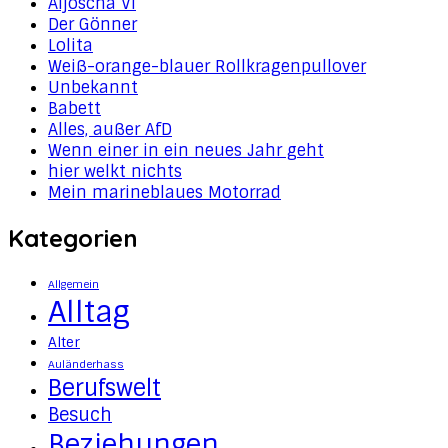
Aljoscha VI
Der Gönner
Lolita
Weiß-orange-blauer Rollkragenpullover
Unbekannt
Babett
Alles, außer AfD
Wenn einer in ein neues Jahr geht
hier welkt nichts
Mein marineblaues Motorrad
Kategorien
Allgemein
Alltag
Alter
Auländerhass
Berufswelt
Besuch
Beziehungen