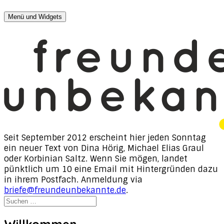
Zum
Menü und Widgets
Inhalt
freunde, unbekannte
Texte von Dina Hörig, Michael Elias Graul & Korbinian
springen
Saltz
Seit September 2012 erscheint hier jeden Sonntag
ein neuer Text von Dina Hörig, Michael Elias Graul
oder Korbinian Saltz. Wenn Sie mögen, landet
pünktlich um 10 eine Email mit Hintergründen dazu
in ihrem Postfach. Anmeldung via
briefe@freundeunbekannte.de
.
Suchen
nach:
Willkommen