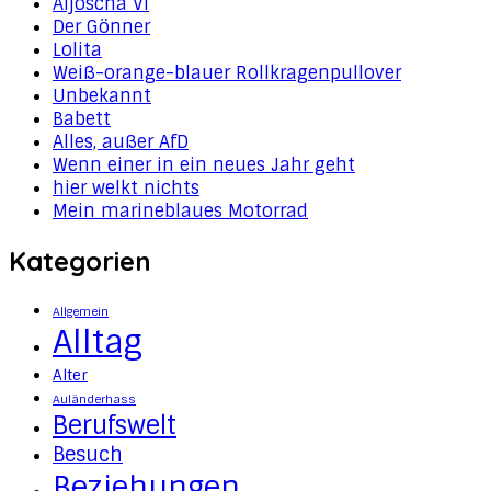
Aljoscha VI
Der Gönner
Lolita
Weiß-orange-blauer Rollkragenpullover
Unbekannt
Babett
Alles, außer AfD
Wenn einer in ein neues Jahr geht
hier welkt nichts
Mein marineblaues Motorrad
Kategorien
Allgemein
Alltag
Alter
Auländerhass
Berufswelt
Besuch
Beziehungen