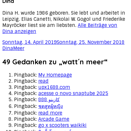
Dina
Dina H. wurde 1986 geboren. Sie lebt und arbeitet in
Leipzig. Elias Canetti, Nikolai W. Gogol und Friederike
Mayröcker liest sie am liebsten.
Alle Beiträge von
Dina anzeigen
Veröffentlicht
Au
Sonntag, 14. April 2019
Sonntag, 25. November 2018
am
Kategorien
Dina
Meer
49 Gedanken zu „watt´n meer“
Pingback:
My Homepage
Pingback:
read
Pingback:
upx1688.com
Pingback:
acesse o novo snaptube 2025
Pingback:
كازينو 888
Pingback:
ชุดสูทผู้หญิง
Pingback:
read more
Pingback:
Arcade Game
Pingback:
go x scooters waikiki