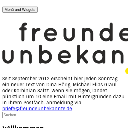
Zum
Menü und Widgets
Inhalt
freunde, unbekannte
Texte von Dina Hörig, Michael Elias Graul & Korbinian
springen
Saltz
Seit September 2012 erscheint hier jeden Sonntag
ein neuer Text von Dina Hörig, Michael Elias Graul
oder Korbinian Saltz. Wenn Sie mögen, landet
pünktlich um 10 eine Email mit Hintergründen dazu
in ihrem Postfach. Anmeldung via
briefe@freundeunbekannte.de
.
Suchen
nach:
Willkommen