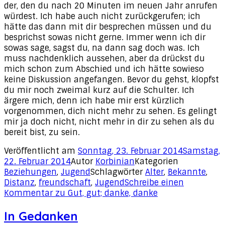
der, den du nach 20 Minuten im neuen Jahr anrufen
würdest. Ich habe auch nicht zurückgerufen; ich
hätte das dann mit dir besprechen müssen und du
besprichst sowas nicht gerne. Immer wenn ich dir
sowas sage, sagst du, na dann sag doch was. Ich
muss nachdenklich aussehen, aber da drückst du
mich schon zum Abschied und ich hätte sowieso
keine Diskussion angefangen. Bevor du gehst, klopfst
du mir noch zweimal kurz auf die Schulter. Ich
ärgere mich, denn ich habe mir erst kürzlich
vorgenommen, dich nicht mehr zu sehen. Es gelingt
mir ja doch nicht, nicht mehr in dir zu sehen als du
bereit bist, zu sein.
Veröffentlicht am
Sonntag, 23. Februar 2014
Samstag,
22. Februar 2014
Autor
Korbinian
Kategorien
Beziehungen
,
Jugend
Schlagwörter
Alter
,
Bekannte
,
Distanz
,
freundschaft
,
Jugend
Schreibe einen
Kommentar
zu Gut, gut; danke, danke
In Gedanken