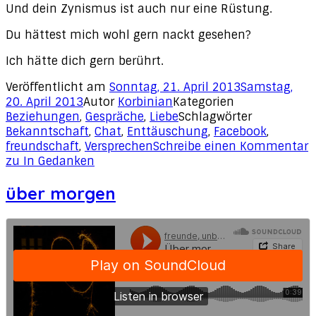
Und dein Zynismus ist auch nur eine Rüstung.
Du hättest mich wohl gern nackt gesehen?
Ich hätte dich gern berührt.
Veröffentlicht am
Sonntag, 21. April 2013
Samstag,
20. April 2013
Autor
Korbinian
Kategorien
Beziehungen
,
Gespräche
,
Liebe
Schlagwörter
Bekanntschaft
,
Chat
,
Enttäuschung
,
Facebook
,
freundschaft
,
Versprechen
Schreibe einen Kommentar
zu In Gedanken
über morgen