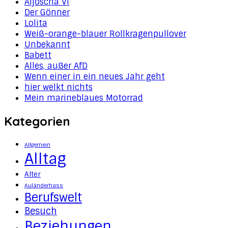
Aljoscha VI
Der Gönner
Lolita
Weiß-orange-blauer Rollkragenpullover
Unbekannt
Babett
Alles, außer AfD
Wenn einer in ein neues Jahr geht
hier welkt nichts
Mein marineblaues Motorrad
Kategorien
Allgemein
Alltag
Alter
Auländerhass
Berufswelt
Besuch
Beziehungen