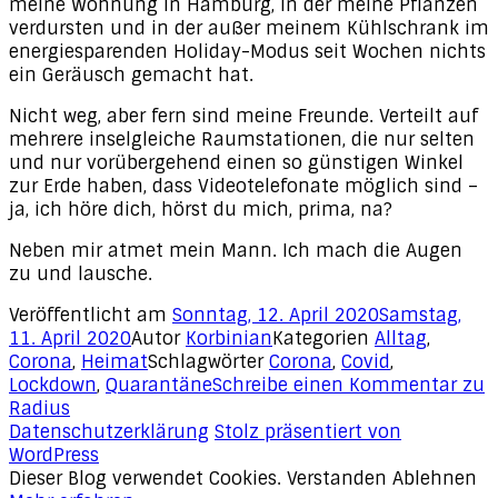
meine Wohnung in Hamburg, in der meine Pflanzen
verdursten und in der außer meinem Kühlschrank im
energiesparenden Holiday-Modus seit Wochen nichts
ein Geräusch gemacht hat.
Nicht weg, aber fern sind meine Freunde. Verteilt auf
mehrere inselgleiche Raumstationen, die nur selten
und nur vorübergehend einen so günstigen Winkel
zur Erde haben, dass Videotelefonate möglich sind –
ja, ich höre dich, hörst du mich, prima, na?
Neben mir atmet mein Mann. Ich mach die Augen
zu und lausche.
Veröffentlicht am
Sonntag, 12. April 2020
Samstag,
11. April 2020
Autor
Korbinian
Kategorien
Alltag
,
Corona
,
Heimat
Schlagwörter
Corona
,
Covid
,
Lockdown
,
Quarantäne
Schreibe einen Kommentar
zu
Radius
Datenschutzerklärung
Stolz präsentiert von
WordPress
Dieser Blog verwendet Cookies.
Verstanden
Ablehnen