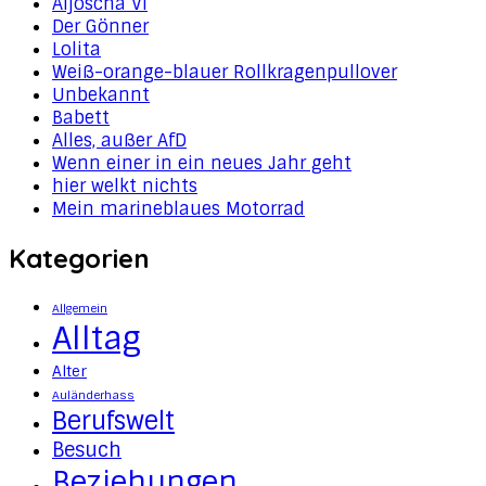
Aljoscha VI
Der Gönner
Lolita
Weiß-orange-blauer Rollkragenpullover
Unbekannt
Babett
Alles, außer AfD
Wenn einer in ein neues Jahr geht
hier welkt nichts
Mein marineblaues Motorrad
Kategorien
Allgemein
Alltag
Alter
Auländerhass
Berufswelt
Besuch
Beziehungen